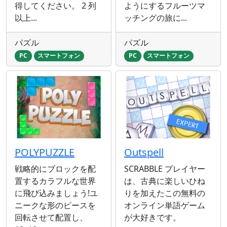
得してください。 2 列
ようにするフルーツマ
以上...
ッチングの旅に...
パズル
パズル
PC
スマートフォン
PC
スマートフォン
POLYPUZZLE
Outspell
戦略的にブロックを配
SCRABBLE プレイヤー
置するカラフルな世界
は、古典に楽しいひね
に飛び込みましょう!ユ
りを加えたこの無料の
ニークな形のピースを
オンライン単語ゲーム
回転させて配置し、
が大好きです。