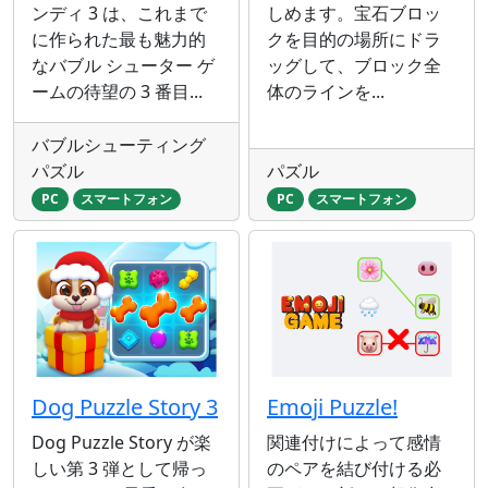
ンディ 3 は、これまで
しめます。宝石ブロッ
に作られた最も魅力的
クを目的の場所にドラ
なバブル シューター ゲ
ッグして、ブロック全
ームの待望の 3 番目...
体のラインを...
バブルシューティング
パズル
パズル
PC
スマートフォン
PC
スマートフォン
Dog Puzzle Story 3
Emoji Puzzle!
Dog Puzzle Story が楽
関連付けによって感情
しい第 3 弾として帰っ
のペアを結び付ける必