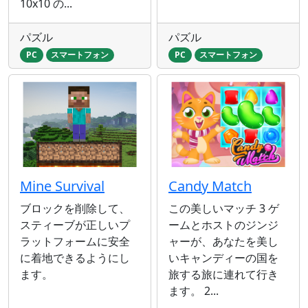
10x10 の...
パズル
パズル
PC
スマートフォン
PC
スマートフォン
Mine Survival
Candy Match
ブロックを削除して、
この美しいマッチ 3 ゲ
スティーブが正しいプ
ームとホストのジンジ
ラットフォームに安全
ャーが、あなたを美し
に着地できるようにし
いキャンディーの国を
ます。
旅する旅に連れて行き
ます。 2...