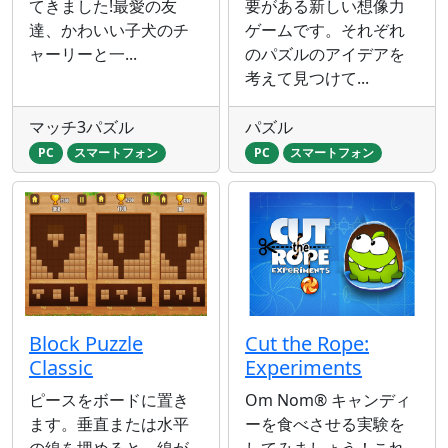
てきました!最愛の友
要がある新しい想像力
達、かわいい子犬のチ
ゲームです。それぞれ
ャーリーと一...
のパズルのアイデアを
考えて見つけて...
マッチ3パズル
パズル
PC
スマートフォン
PC
スマートフォン
Block Puzzle
Cut the Rope:
Classic
Experiments
ピースをボードに置き
Om Nom® キャンディ
ます。垂直または水平
ーを食べさせる実験を
の線を埋めると、線が
してみましょう！これ