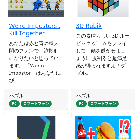
We're Impostors :
3D Rubik
Kill Together
この素晴らしい 3D ルー
あなたは赤と青の棒人
ビック ゲームをプレイ
間のファンで、詐欺師
して、頭を働かせまし
になりたいと思ってい
ょう!一度割ると超満足
ます。 「We\'re
感が得られますよ！ダ
Impostor」はあなたに
ブル...
ぴ...
パズル
パズル
PC
スマートフォン
PC
スマートフォン