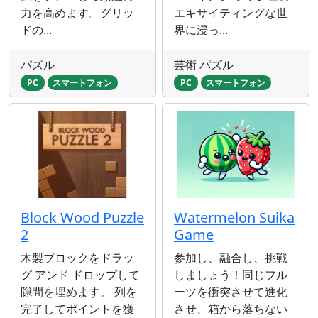
力を高めます。グリッ
エキサイティングな世
ドの...
界に浸っ...
パズル
芸術 パズル
PC
スマートフォン
PC
スマートフォン
Block Wood Puzzle
Watermelon Suika
2
Game
木製ブロックをドラッ
参加し、融合し、挑戦
グ アンド ドロップして
しましょう！同じフル
隙間を埋めます。 列を
ーツを衝突させて進化
完了してポイントを獲
させ、箱から落ちない