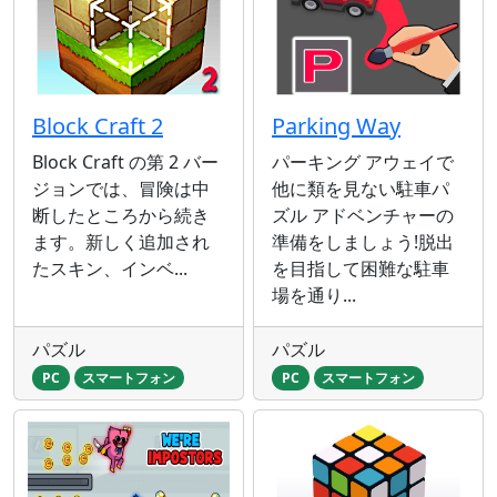
Block Craft 2
Parking Way
Block Craft の第 2 バー
パーキング アウェイで
ジョンでは、冒険は中
他に類を見ない駐車パ
断したところから続き
ズル アドベンチャーの
ます。新しく追加され
準備をしましょう!脱出
たスキン、インベ...
を目指して困難な駐車
場を通り...
パズル
パズル
PC
スマートフォン
PC
スマートフォン