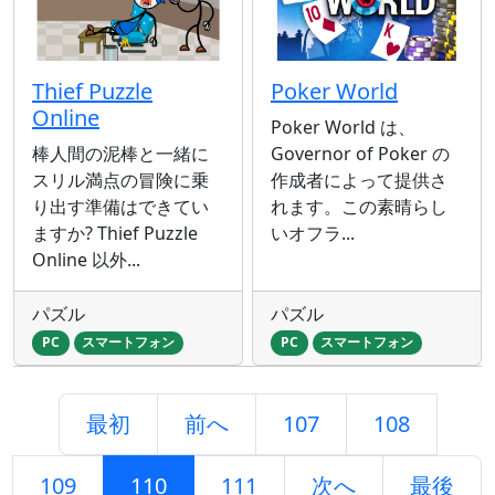
Thief Puzzle
Poker World
Online
Poker World は、
棒人間の泥棒と一緒に
Governor of Poker の
スリル満点の冒険に乗
作成者によって提供さ
り出す準備はできてい
れます。この素晴らし
ますか? Thief Puzzle
いオフラ...
Online 以外...
パズル
パズル
PC
スマートフォン
PC
スマートフォン
最初
前へ
107
108
109
110
111
次へ
最後