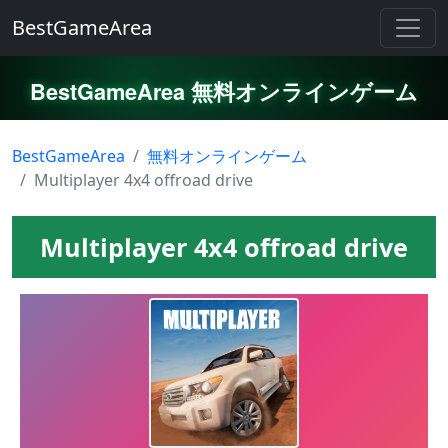
BestGameArea
BestGameArea 無料オンラインゲーム
BestGameArea
無料オンラインゲーム
Multiplayer 4x4 offroad drive
Multiplayer 4x4 offroad drive