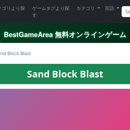
テゴリより探
ゲームタグより探
カテゴリ
言語
す
BestGameArea 無料オンラインゲーム
nd Block Blast
Sand Block Blast