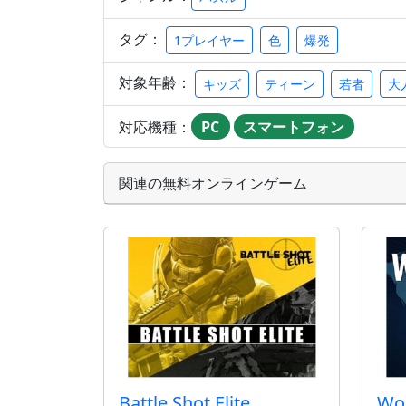
タグ：
1プレイヤー
色
爆発
対象年齢：
キッズ
ティーン
若者
大
対応機種：
PC
スマートフォン
関連の無料オンラインゲーム
Battle Shot Elite
Wo