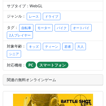
サブタイプ：WebGL
ジャンル：
レース
ドライブ
タグ：
自転車
モーター
バイク
オートバイ
2人プレイヤー
対象年齢：
キッズ
ティーン
若者
大人
シニア
対応機種：
PC
スマートフォン
関連の無料オンラインゲーム