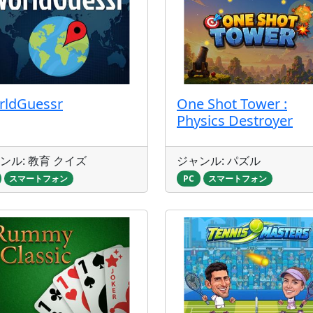
rldGuessr
One Shot Tower :
Physics Destroyer
ンル: 教育 クイズ
ジャンル: パズル
スマートフォン
PC
スマートフォン