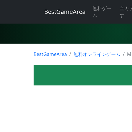
無料ゲー
全カ
BestGameArea
ム
す
BestGameArea
無料オンラインゲーム
Me