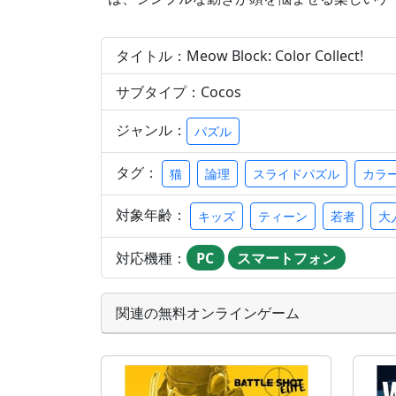
タイトル：Meow Block: Color Collect!
サブタイプ：Cocos
ジャンル：
パズル
タグ：
猫
論理
スライドパズル
カラ
対象年齢：
キッズ
ティーン
若者
大
対応機種：
PC
スマートフォン
関連の無料オンラインゲーム