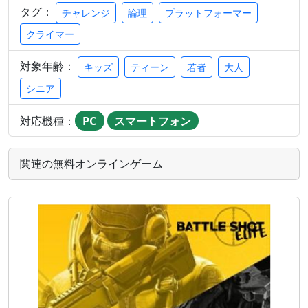
タグ：
チャレンジ
論理
プラットフォーマー
クライマー
対象年齢：
キッズ
ティーン
若者
大人
シニア
対応機種：
PC
スマートフォン
関連の無料オンラインゲーム