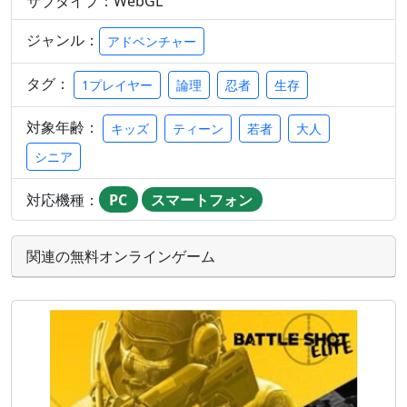
サブタイプ：WebGL
ジャンル：
アドベンチャー
タグ：
1プレイヤー
論理
忍者
生存
対象年齢：
キッズ
ティーン
若者
大人
シニア
対応機種：
PC
スマートフォン
関連の無料オンラインゲーム