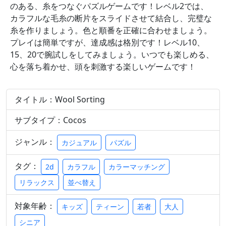
のある、糸をつなぐパズルゲームです！レベル2では、
カラフルな毛糸の断片をスライドさせて結合し、完璧な
糸を作りましょう。色と順番を正確に合わせましょう。
プレイは簡単ですが、達成感は格別です！レベル10、
15、20で腕試しをしてみましょう。いつでも楽しめる、
心を落ち着かせ、頭を刺激する楽しいゲームです！
タイトル：Wool Sorting
サブタイプ：Cocos
ジャンル：
カジュアル
パズル
タグ：
2d
カラフル
カラーマッチング
リラックス
並べ替え
対象年齢：
キッズ
ティーン
若者
大人
シニア