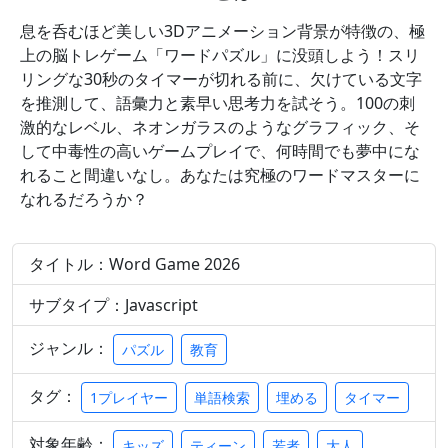
息を呑むほど美しい3Dアニメーション背景が特徴の、極
上の脳トレゲーム「ワードパズル」に没頭しよう！スリ
リングな30秒のタイマーが切れる前に、欠けている文字
を推測して、語彙力と素早い思考力を試そう。100の刺
激的なレベル、ネオンガラスのようなグラフィック、そ
して中毒性の高いゲームプレイで、何時間でも夢中にな
れること間違いなし。あなたは究極のワードマスターに
なれるだろうか？
タイトル：Word Game 2026
サブタイプ：Javascript
ジャンル：
パズル
教育
タグ：
1プレイヤー
単語検索
埋める
タイマー
対象年齢：
キッズ
ティーン
若者
大人