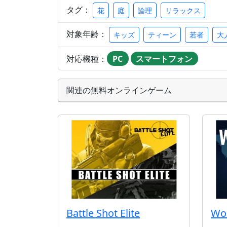
タグ：
花
庭
論理
リラックス
対象年齢：
キッズ
ティーン
若者
大
対応機種：
PC
スマートフォン
関連の無料オンラインゲーム
Battle Shot Elite
Wo