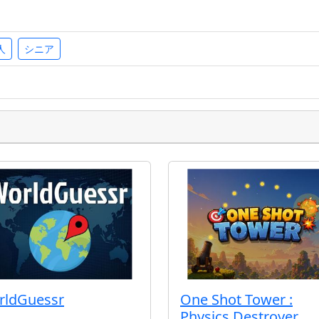
人
シニア
rldGuessr
One Shot Tower :
Physics Destroyer