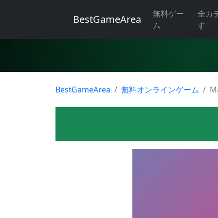
無料ゲー
全カ
BestGameArea
ム
す
BestGameArea
無料オンラインゲーム
M