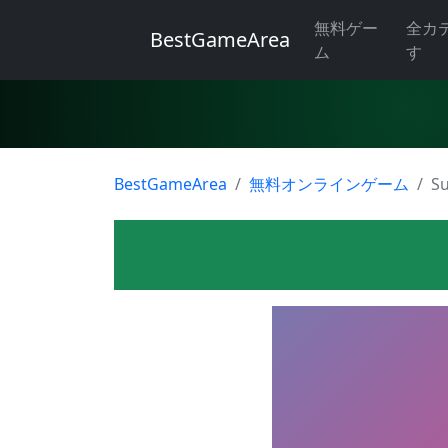
無料ゲー
全カ
BestGameArea
ム
す
BestGameArea
無料オンラインゲーム
Su