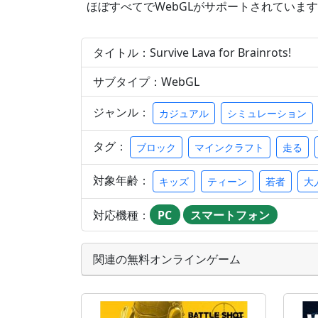
ほぼすべてでWebGLがサポートされています
タイトル：Survive Lava for Brainrots!
サブタイプ：WebGL
ジャンル：
カジュアル
シミュレーション
タグ：
ブロック
マインクラフト
走る
対象年齢：
キッズ
ティーン
若者
大
対応機種：
PC
スマートフォン
関連の無料オンラインゲーム