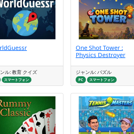
rldGuessr
One Shot Tower :
Physics Destroyer
ンル: 教育 クイズ
ジャンル: パズル
スマートフォン
PC
スマートフォン