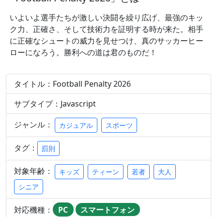
いよいよ選手たちが激しい決闘を繰り広げ、最強のキッ
ク力、正確さ、そして技術力を証明する時が来た。相手
に正確なシュートの威力を見せつけ、真のサッカーヒー
ローになろう。勝利への道は君のものだ！
タイトル：Football Penalty 2026
サブタイプ：Javascript
ジャンル：
カジュアル
スポーツ
タグ：
罰則
対象年齢：
キッズ
ティーン
若者
大人
シニア
対応機種：
PC
スマートフォン