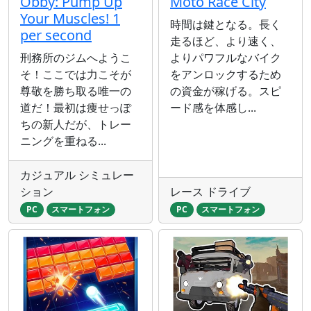
Obby: Pump Up
Moto Race City
Your Muscles! 1
時間は鍵となる。長く
per second
走るほど、より速く、
刑務所のジムへようこ
よりパワフルなバイク
そ！ここでは力こそが
をアンロックするため
尊敬を勝ち取る唯一の
の資金が稼げる。スピ
道だ！最初は痩せっぽ
ード感を体感し...
ちの新人だが、トレー
ニングを重ねる...
カジュアル シミュレー
ション
レース ドライブ
PC
スマートフォン
PC
スマートフォン