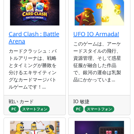
Card Clash : Battle
UFO IO Armada!
Arena
このゲームは、アーケ
カードクラッシュ：バ
ードスタイルの飛行、
トルアリーナは、戦略
資源管理、そして惑星
とタイミングが勝敗を
征服が融合した作品
分けるエキサイティン
で、銀河の運命は乳製
グなカードマージバト
品にかかっていま...
ルゲームです！...
戦い カード
IO 敏捷
PC
スマートフォン
PC
スマートフォン