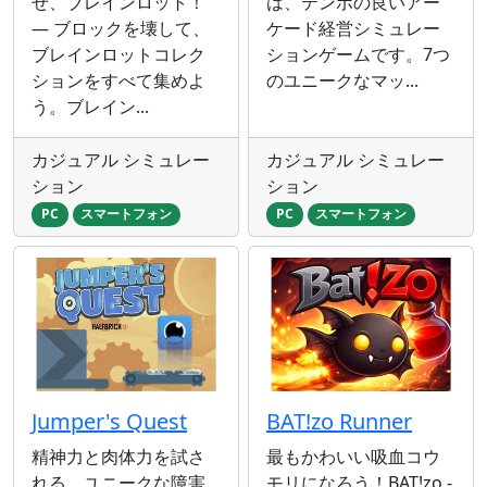
せ、ブレインロット！
は、テンポの良いアー
— ブロックを壊して、
ケード経営シミュレー
ブレインロットコレク
ションゲームです。7つ
ションをすべて集めよ
のユニークなマッ...
う。ブレイン...
カジュアル シミュレー
カジュアル シミュレー
ション
ション
PC
スマートフォン
PC
スマートフォン
Jumper's Quest
BAT!zo Runner
精神力と肉体力を試さ
最もかわいい吸血コウ
れる、ユニークな障害
モリになろう！BAT!zo -