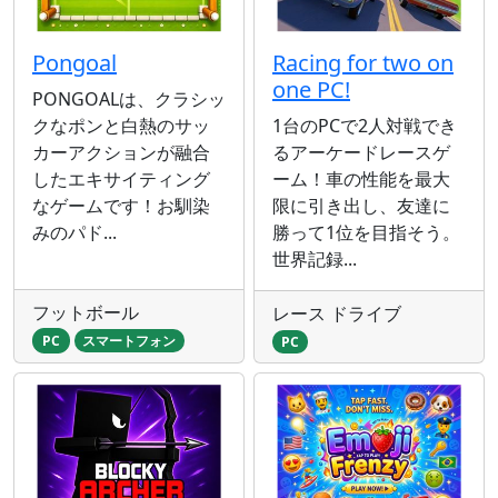
Pongoal
Racing for two on
one PC!
PONGOALは、クラシッ
クなポンと白熱のサッ
1台のPCで2人対戦でき
カーアクションが融合
るアーケードレースゲ
したエキサイティング
ーム！車の性能を最大
なゲームです！お馴染
限に引き出し、友達に
みのパド...
勝って1位を目指そう。
世界記録...
フットボール
レース ドライブ
PC
スマートフォン
PC