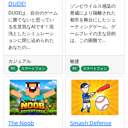
DUDE!
ゾンビウイルス感染の
DUDEは、自分のゲーム
脅威により隔離された
に勝てないと思ってい
都市を舞台にしたシュ
る生意気なAIです！混
ーティングゲーム。ゲ
沌としたシミュレーシ
ームプレイの主な目的
ョンに閉じ込められた
は、この困難で...
あなたの...
カジュアル
敏捷
PC
スマートフォン
PC
スマートフォン
The Noob
Smash Defense