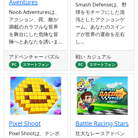
Aventures
Smash Defenseは、野
Noob Adventuresは、
球をモチーフにした混
アクション、罠、敵が
沌としたアクションゲ
満載のカラフルな世界
ーム。あなたのスイン
を舞台にした危険な冒
グが世界の運命を左右
険へとあなたを誘いま...
し...
アドベンチャー パズル
戦い カジュアル
PC
スマートフォン
PC
スマートフォン
Pixel Shoot
Battle Racing Stars
Pixel Shootは、テンポ
壮大なレースアドベン