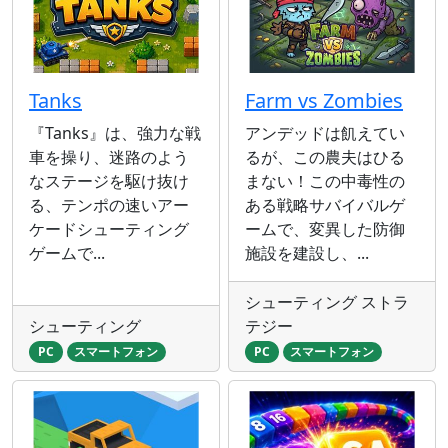
Tanks
Farm vs Zombies
『Tanks』は、強力な戦
アンデッドは飢えてい
車を操り、迷路のよう
るが、この農夫はひる
なステージを駆け抜け
まない！この中毒性の
る、テンポの速いアー
ある戦略サバイバルゲ
ケードシューティング
ームで、変異した防御
ゲームで...
施設を建設し、...
シューティング ストラ
シューティング
テジー
PC
スマートフォン
PC
スマートフォン