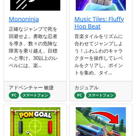
Mononinja
Music Tiles: Fluffy
Hop Beat
正確なジャンプで死を
回避せよ。勇敢な忍者
音楽タイルをリズムに
を導き、数々の危険な
合わせてジャンプしよ
障害を乗り越え、目標
う！ふわふわのキャラ
へと導け。30以上のレ
クターを操作してレベ
ベルには、楽...
ルをクリアし、ポイン
トを集め、タイ...
アドベンチャー 敏捷
カジュアル
PC
スマートフォン
PC
スマートフォン