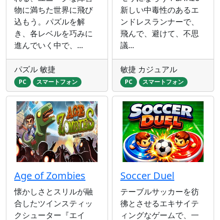
物に満ちた世界に飛び
新しい中毒性のあるエ
込もう。パズルを解
ンドレスランナーで、
き、各レベルを巧みに
飛んで、避けて、不思
進んでいく中で、...
議...
パズル 敏捷
敏捷 カジュアル
PC
スマートフォン
PC
スマートフォン
Age of Zombies
Soccer Duel
懐かしさとスリルが融
テーブルサッカーを彷
合したツインスティッ
彿とさせるエキサイテ
クシューター『エイ
ィングなゲームで、一