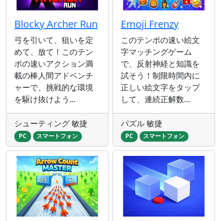
Blocky Archer Run
Emoji Frenzy
弓を引いて、狙いを定
このテンポの速い絵文
めて、放て！このテン
字マッチングゲーム
ポの速いアクション満
で、反射神経と知識を
載の棒人間アドベンチ
試そう！制限時間内に
ャーで、挑戦的な環境
正しい絵文字をタップ
を駆け抜けよう...
して、連続正解数...
シューティング 敏捷
パズル 敏捷
PC
スマートフォン
PC
スマートフォン