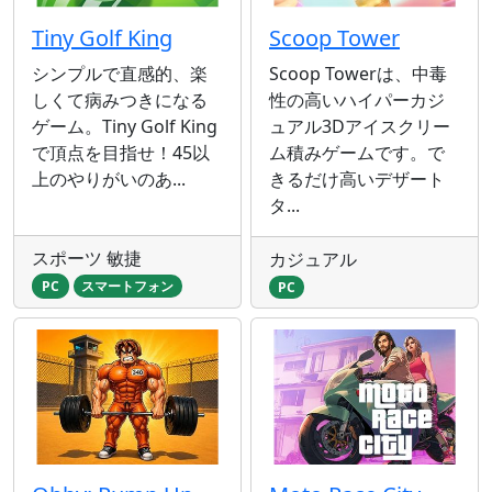
Tiny Golf King
Scoop Tower
シンプルで直感的、楽
Scoop Towerは、中毒
しくて病みつきになる
性の高いハイパーカジ
ゲーム。Tiny Golf King
ュアル3Dアイスクリー
で頂点を目指せ！45以
ム積みゲームです。で
上のやりがいのあ...
きるだけ高いデザート
タ...
スポーツ 敏捷
カジュアル
PC
スマートフォン
PC