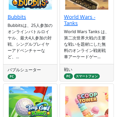
Bubbits
World Wars -
Tanks
Bubbitsは、25人参加の
オンラインバトルロイ
World Wars Tanks は、
ヤル、最大4人参加の対
第二次世界大戦の主要
戦、シングルプレイヤ
な戦いを題材にした無
ーアドベンチャーな
料のオンライン戦術戦
ど、...
車アーケードゲー...
戦い
バブルシューター
PC
スマートフォン
PC