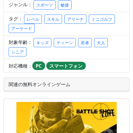
ジャンル：
スポーツ
敏捷
タグ：
レベル
スキル
アリーナ
ミニゴルフ
アーケード
対象年齢：
キッズ
ティーン
若者
大人
シニア
対応機種：
PC
スマートフォン
関連の無料オンラインゲーム