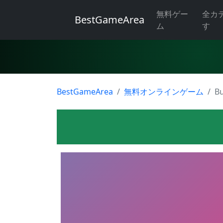
無料ゲー
全カ
BestGameArea
ム
す
BestGameArea
無料オンラインゲーム
Bu