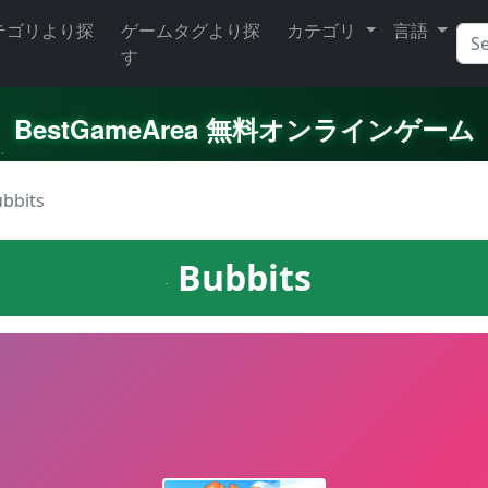
テゴリより探
ゲームタグより探
カテゴリ
言語
す
BestGameArea 無料オンラインゲーム
bbits
Bubbits