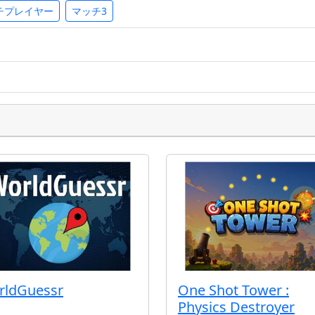
チプレイヤー
マッチ3
rldGuessr
One Shot Tower :
Physics Destroyer