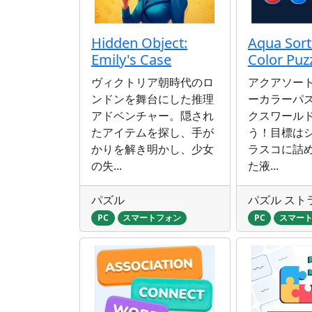
Hidden Object:
Aqua Sort
Emily's Case
Color Puz
ヴィクトリア朝時代のロ
アクアソー
ンドンを舞台にした推理
ーカラーパ
アドベンチャー。隠され
クスワール
たアイテムを探し、手が
う！目標は
かりを解き明かし、少女
ラスコに詰
の失...
た液...
パズル
パズル スト
PC
スマートフォン
PC
スマー