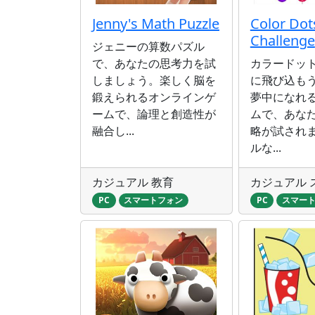
Jenny's Math Puzzle
Color Dot
Challenge
ジェニーの算数パズル
で、あなたの思考力を試
カラードッ
しましょう。楽しく脳を
に飛び込も
鍛えられるオンラインゲ
夢中になれ
ームで、論理と創造性が
ムで、あな
融合し...
略が試され
ルな...
カジュアル 教育
カジュアル 
PC
スマートフォン
PC
スマー