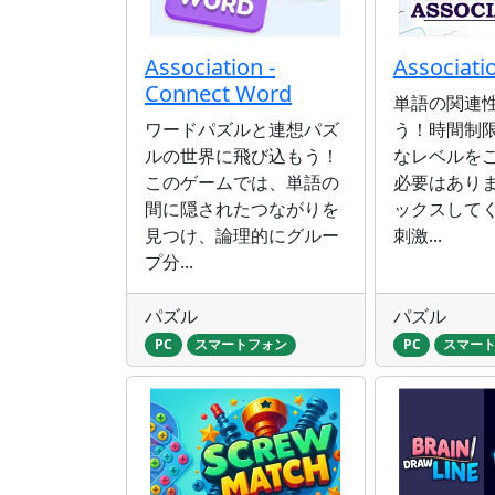
Association -
Associati
Connect Word
単語の関連
ワードパズルと連想パズ
う！時間制
ルの世界に飛び込もう！
なレベルを
このゲームでは、単語の
必要はあり
間に隠されたつながりを
ックスして
見つけ、論理的にグルー
刺激...
プ分...
パズル
パズル
PC
スマートフォン
PC
スマー