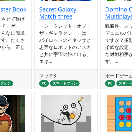
ster Book
Secret Galaxy.
Domino O
Match-three
Multiplay
チさせて繋げ
ッチ」ゲー
「シークレット・オブ・
戦略性、ス
そんなに簡単
ザ・ギャラクシー」は、
デュエルバ
です。たくさ
パイロットのイネッサと
ですか？多
中から、正し
忠実なロボットのアスカ
柔軟な設定
と共に宇宙の旅に出る、
な対戦相手
エキ...
す。...
マッチ3
ボードゲー
トフォン
PC
スマートフォン
PC
スマー