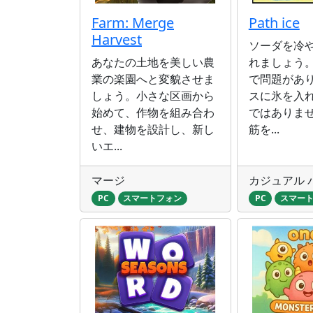
Farm: Merge
Path ice
Harvest
ソーダを冷
あなたの土地を美しい農
れましょう
業の楽園へと変貌させま
で問題があ
しょう。小さな区画から
スに氷を入
始めて、作物を組み合わ
ではありま
せ、建物を設計し、新し
筋を...
いエ...
マージ
カジュアル 
PC
スマートフォン
PC
スマー