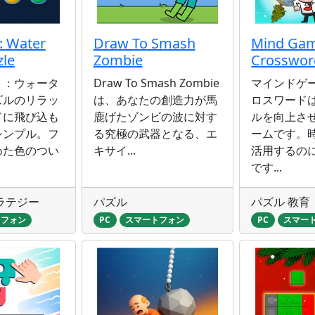
: Water
Draw To Smash
Mind Gam
zle
Zombie
Crosswor
ト：ウォータ
Draw To Smash Zombie
マインドゲ
ズルのリラッ
は、あなたの創造力が馬
ロスワード
ドに飛び込も
鹿げたゾンビの波に対す
ルを向上さ
シンプル。フ
る究極の武器となる、エ
ームです。
めた色のつい
キサイ...
活用するの
です...
ラテジー
パズル
パズル 教育
トフォン
PC
スマートフォン
PC
スマー