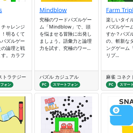
s
Mindblow
Farm Trip
究極のワードパズルゲー
楽しいタイ
トチャレンジ
ム「Mindblow」で、頭
パズルゲー
う！明るくて
を悩ませる冒険に出発し
すか？パズ
るパズルゲー
ましょう。語彙力と論理
の、斬新な
たの論理と戦
力を試す、究極のワー...
ングゲーム
ます。カラフ
リプ...
ストラテジー
パズル カジュアル
麻雀 コネク
トフォン
PC
スマートフォン
PC
スマー