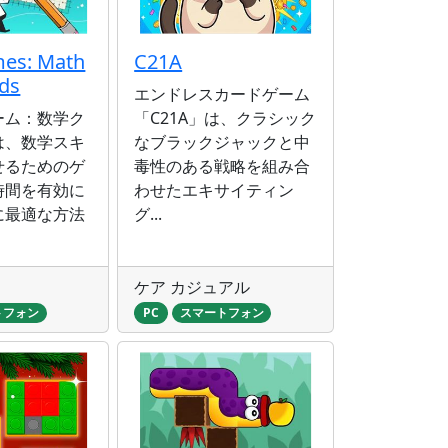
es: Math
С21A
ds
エンドレスカードゲーム
ーム：数学ク
「C21A」は、クラシック
は、数学スキ
なブラックジャックと中
せるためのゲ
毒性のある戦略を組み合
時間を有効に
わせたエキサイティン
に最適な方法
グ...
ケア カジュアル
トフォン
PC
スマートフォン