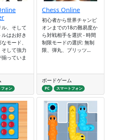
nline
Chess Online
er
初心者から世界チャンピ
リル、そして
オンまでの18の難易度か
トルはお好き
ら対戦相手を選択 - 時間
彩なモード、
制限モードの選択: 無制
、そして強力
限、弾丸、ブリッツ...
が揃っていま
ム
ボードゲーム
トフォン
PC
スマートフォン