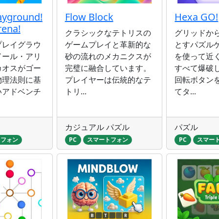
ayground!
Flow Block
Hexa GO!
rena!
クラシックなテトリスの
グリッドか
プレイグラウ
ゲームプレイと革新的な
とすパズル
ドール・アリ
砂の流れのメカニクスが
を使って近
カオスがゴー
完璧に融合しています。
すべて爆破
物理法則に基
プレイヤーは伝統的なテ
回転ボタン
いアドベンチ
トリ...
てタ...
カジュアル パズル
パズル
トフォン
PC
スマートフォン
PC
スマー