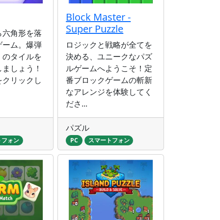
Block Master -
Super Puzzle
ら六角形を落
ゲーム。爆弾
ロジックと戦略が全てを
くのタイルを
決める、ユニークなパズ
しましょう！
ルゲームへようこそ！定
をクリックし
番ブロックゲームの斬新
なアレンジを体験してく
ださ...
パズル
トフォン
PC
スマートフォン