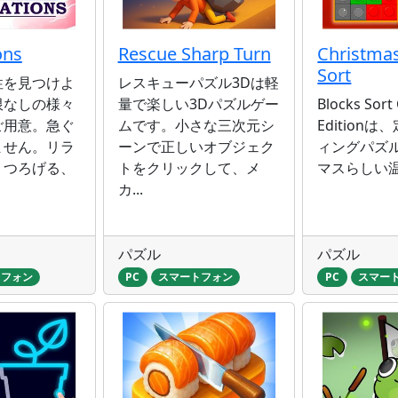
ons
Rescue Sharp Turn
Christmas
Sort
性を見つけよ
レスキューパズル3Dは軽
限なしの様々
量で楽しい3Dパズルゲー
Blocks Sort
ご用意。急ぐ
ムです。小さな三次元シ
Edition
ません。リラ
ーンで正しいオブジェク
ィングパズ
くつろげる、
トをクリックして、メ
マスらしい温
カ...
パズル
パズル
トフォン
PC
スマートフォン
PC
スマー