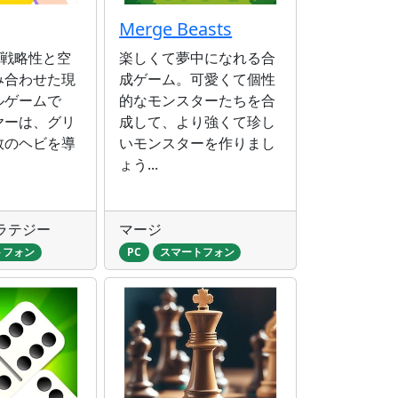
Merge Beasts
は、戦略性と空
楽しくて夢中になれる合
み合わせた現
成ゲーム。可愛くて個性
ルゲームで
的なモンスターたちを合
ヤーは、グリ
成して、より強くて珍し
数のヘビを導
いモンスターを作りまし
ょう...
ラテジー
マージ
トフォン
PC
スマートフォン