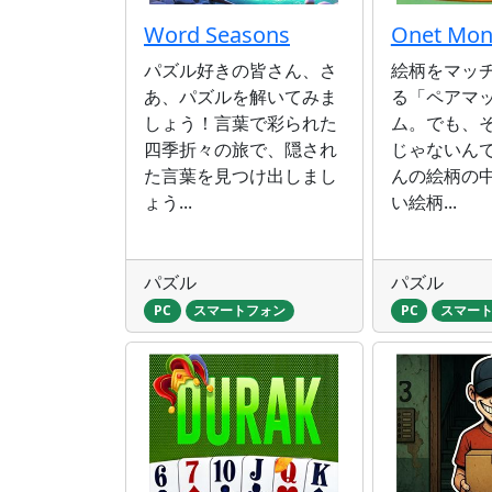
Word Seasons
Onet Mon
パズル好きの皆さん、さ
絵柄をマッ
あ、パズルを解いてみま
る「ペアマ
しょう！言葉で彩られた
ム。でも、
四季折々の旅で、隠され
じゃないん
た言葉を見つけ出しまし
んの絵柄の
ょう...
い絵柄...
パズル
パズル
PC
スマートフォン
PC
スマー