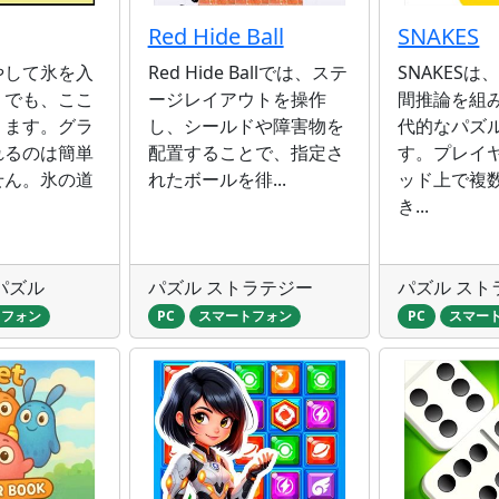
Red Hide Ball
SNAKES
やして氷を入
Red Hide Ballでは、ステ
SNAKES
。でも、ここ
ージレイアウトを操作
間推論を組
ります。グラ
し、シールドや障害物を
代的なパズ
れるのは簡単
配置することで、指定さ
す。プレイ
せん。氷の道
れたボールを徘...
ッド上で複
き...
パズル
パズル ストラテジー
パズル スト
トフォン
PC
スマートフォン
PC
スマー