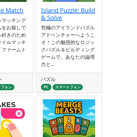
le Match
Island Puzzle: Build
& Solve
ルマッチング
ムをお探しで
究極のアイランドパズル
ル好きのため
アドベンチャーへようこ
タイルマッチ
そ！この魅惑的なロジッ
「ファームト
クパズル＆ビルディング
ゲームで、あなたの論理
力と...
ト
パズル
トフォン
PC
スマートフォン