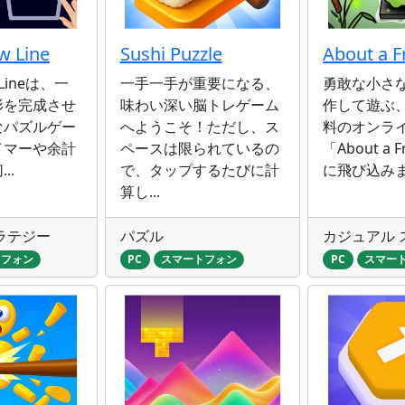
w Line
Sushi Puzzle
About a F
w Lineは、一
一手一手が重要になる、
勇敢な小さ
形を完成させ
味わい深い脳トレゲーム
作して遊ぶ
なパズルゲー
へようこそ！ただし、ス
料のオンラ
イマーや余計
ペースは限られているの
「About a
..
で、タップするたびに計
に飛び込みまし
算し...
ラテジー
パズル
カジュアル 
トフォン
PC
スマートフォン
PC
スマー