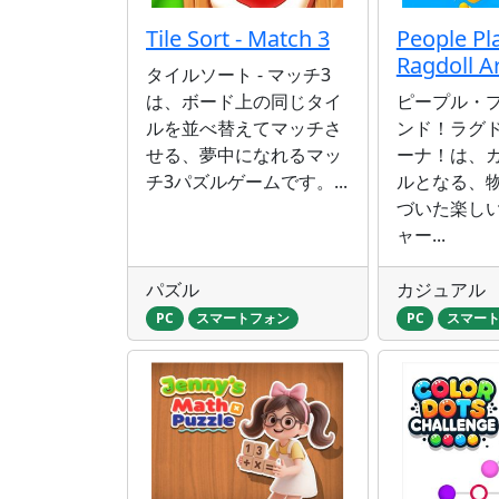
Tile Sort - Match 3
People Pl
Ragdoll A
タイルソート - マッチ3
は、ボード上の同じタイ
ピープル・
ルを並べ替えてマッチさ
ンド！ラグ
せる、夢中になれるマッ
ーナ！は、
チ3パズルゲームです。...
ルとなる、
づいた楽し
ャー...
パズル
カジュアル
PC
スマートフォン
PC
スマー