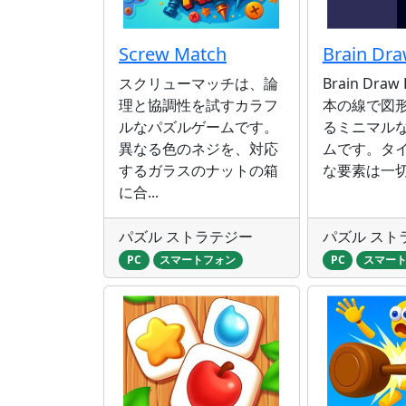
Screw Match
Brain Dra
スクリューマッチは、論
Brain Dra
理と協調性を試すカラフ
本の線で図
ルなパズルゲームです。
るミニマル
異なる色のネジを、対応
ムです。タ
するガラスのナットの箱
な要素は一切.
に合...
パズル ストラテジー
パズル スト
PC
スマートフォン
PC
スマー