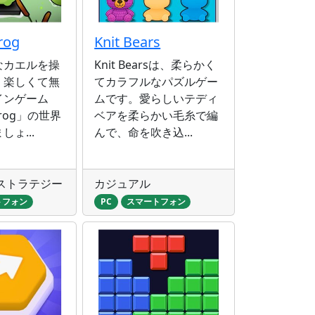
rog
Knit Bears
なカエルを操
Knit Bearsは、柔らかく
、楽しくて無
てカラフルなパズルゲー
インゲーム
ムです。愛らしいテディ
 Frog」の世界
ベアを柔らかい毛糸で編
ょ...
んで、命を吹き込...
ストラテジー
カジュアル
トフォン
PC
スマートフォン